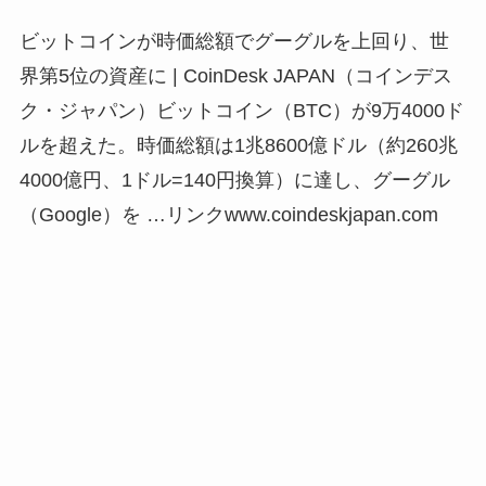
ビットコインが時価総額でグーグルを上回り、世
界第
5
位の資産に
| CoinDesk JAPAN
（コインデス
ク・ジャパン）ビットコイン（
BTC
）が
9
万
4000
ド
ルを超えた。時価総額は
1
兆
8600
億ドル（約
260
兆
4000
億円、
1
ドル
=140
円換算）に達し、グーグル
（
Google
）を
…
リンク
www.coindeskjapan.com