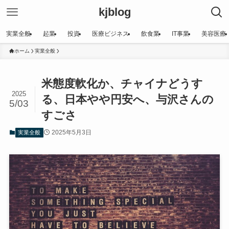
kjblog
実業全般
起業
投資
医療ビジネス
飲食業
IT事業
美容医療
ホーム
実業全般
米態度軟化か、チャイナどうす
2025
る、日本やや円安へ、与沢さんの
5/03
すごさ
2025年5月3日
実業全般