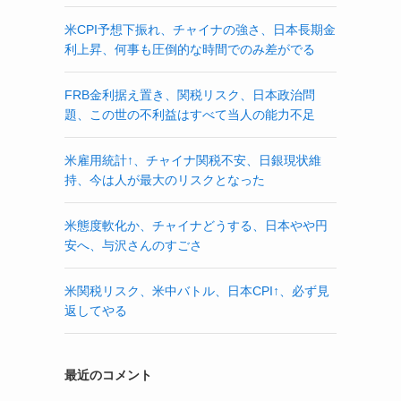
米CPI予想下振れ、チャイナの強さ、日本長期金
利上昇、何事も圧倒的な時間でのみ差がでる
FRB金利据え置き、関税リスク、日本政治問
題、この世の不利益はすべて当人の能力不足
米雇用統計↑、チャイナ関税不安、日銀現状維
持、今は人が最大のリスクとなった
米態度軟化か、チャイナどうする、日本やや円
安へ、与沢さんのすごさ
米関税リスク、米中バトル、日本CPI↑、必ず見
返してやる
最近のコメント