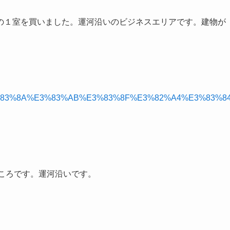
の１室を買いました。運河沿いのビジネスエリアです。建物が
%AB%E3%83%8A%E3%83%AB%E3%83%8F%E3%82%A4%E3%83%8
ているところです。運河沿いです。