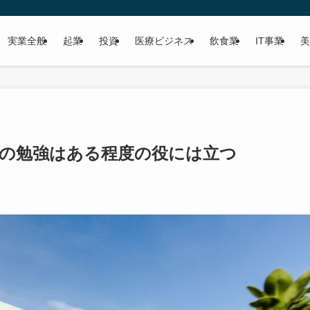
実業全般
起業
投資
医療ビジネス
飲食業
IT事業
美
の勉強はある程度の役には立つ