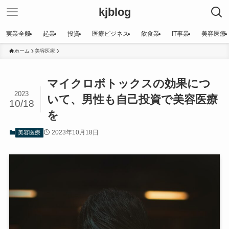
kjblog
実業全般
起業
投資
医療ビジネス
飲食業
IT事業
美容医療
ホーム
美容医療
マイクロボトックスの効果につ
2023
いて、男性も自己投資で美容医療
10/18
を
2023年10月18日
美容医療