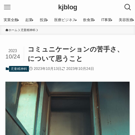
kjblog
実業全般
起業
投資
医療ビジネス
飲食業
IT事業
美容医療
ホーム
児童精神科
コミュニケーションの苦手さ、
2023
10/24
について思うこと
2023年10月13日
2023年10月24日
児童精神科