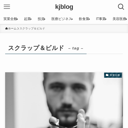
kjblog
実業全般
起業
投資
医療ビジネス
飲食業
IT事業
美容医療
ホーム
スクラップ＆ビルド
スクラップ＆ビルド
– tag –
実業全般